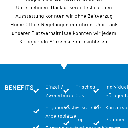
Unternehmen. Dank unserer technischen
Ausstattung konnten wir ohne Zeitverzug
Home Office-Regelungen einführen. Und Dank
unserer Platzverhältnisse konnten wir jedem
Kollegen ein Einzelplatzbüro anbieten.
Einzel-/
Frisches
Individuel
BENEFITS
Zweierbüros
Obst
Bürogest
Ergonomische
Geschenke
Klimatisi
Arbeitsplätze
Top
Summer
Firmenevents
Verkehrsanbindung
Lunch